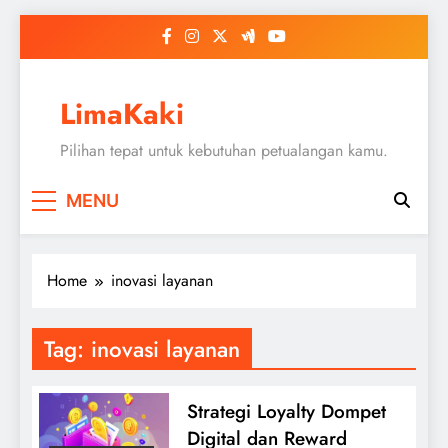
Skip
to
content
LimaKaki
Pilihan tepat untuk kebutuhan petualangan kamu.
MENU
Home
inovasi layanan
Tag:
inovasi layanan
Strategi Loyalty Dompet
Digital dan Reward