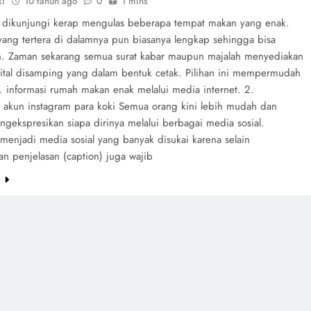
ki
10 tahun ago
0
1 mins
 dikunjungi kerap mengulas beberapa tempat makan yang enak.
 yang tertera di dalamnya pun biasanya lengkap sehingga bisa
n. Zaman sekarang semua surat kabar maupun majalah menyediakan
ital disamping yang dalam bentuk cetak. Pilihan ini mempermudah
. informasi rumah makan enak melalui media internet. 2.
akun instagram para koki Semua orang kini lebih mudah dan
ngekspresikan siapa dirinya melalui berbagai media sosial.
menjadi media sosial yang banyak disukai karena selain
n penjelasan (caption) juga wajib
e