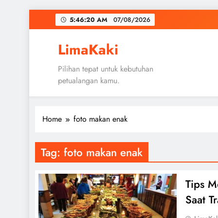
Skip
5:46:20 AM
07/08/2026
to
content
LimaKaki
Pilihan tepat untuk kebutuhan
petualangan kamu.
Home
foto makan enak
Tag:
foto makan enak
Tips M
Saat T