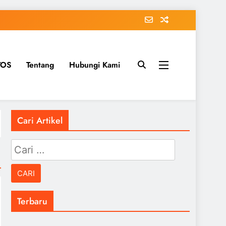
TOS
Tentang
Hubungi Kami
Cari Artikel
Cari
untuk:
Terbaru