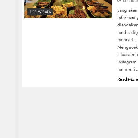
LimaKa
yang akan
TIPS WISATA
Informasi
diandalka
media dig
mencari ..
Mengecek 
leluasa me
Instagram 
memberika
Read Mor