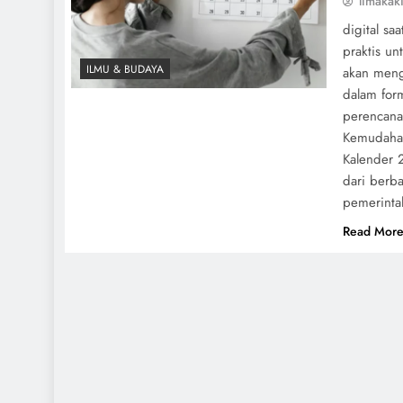
limakak
digital sa
praktis un
ILMU & BUDAYA
akan meng
dalam for
perencana
Kemudahan
Kalender 
dari berb
pemerintah
Read Mor