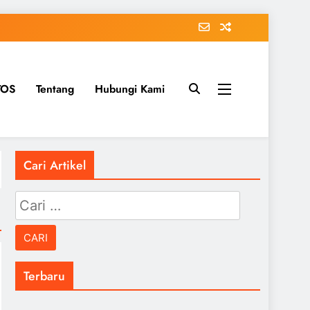
TOS
Tentang
Hubungi Kami
Cari Artikel
Cari
untuk:
Terbaru