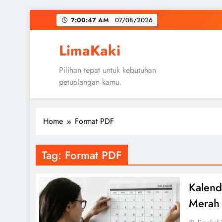
Skip
7:00:47 AM
07/08/2026
to
content
LimaKaki
Pilihan tepat untuk kebutuhan
petualangan kamu.
Home
Format PDF
Tag:
Format PDF
Kalend
Merah