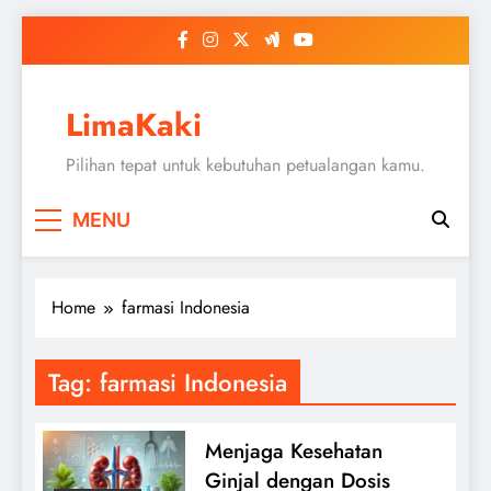
Skip
to
content
LimaKaki
Pilihan tepat untuk kebutuhan petualangan kamu.
MENU
Home
farmasi Indonesia
Tag:
farmasi Indonesia
Menjaga Kesehatan
Ginjal dengan Dosis