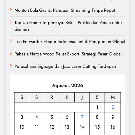
Nonton Bola Gratis: Panduan Streaming Tanpa Repot
Top Up Game Terpercaya: Solusi Praktis dan Aman untuk
Gamers
Jasa Forwarder Ekspor Indonesia untuk Pengiriman Global
Rahasia Harga Wood Pellet Export: Strategi Pasar Global
Perusahaan Signage dan Jasa Laser Cutting Terdepan
Agustus 2026
S
S
R
K
J
S
M
1
2
3
4
5
6
7
8
9
10
11
12
13
14
15
16