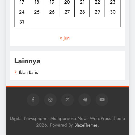
17
18
19
20
21
22
23
24
25
26
27
28
29
30
31
« Jun
Lainnya
Iklan Baris
Digital Newspaper - Multipurpose News WordPress Theme
2026. Powered By
.
BlazeThemes