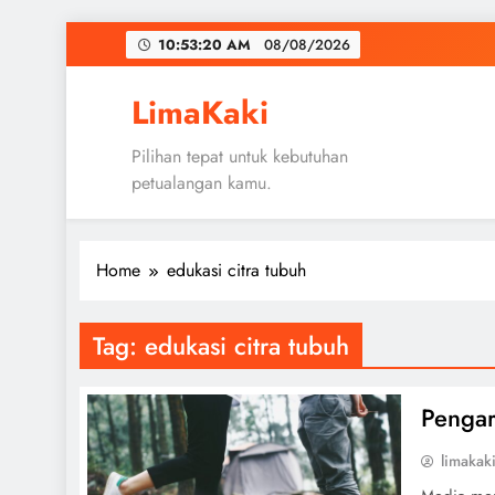
Skip
10:53:20 AM
08/08/2026
to
content
LimaKaki
Pilihan tepat untuk kebutuhan
petualangan kamu.
Home
edukasi citra tubuh
Tag:
edukasi citra tubuh
Pengar
limakak