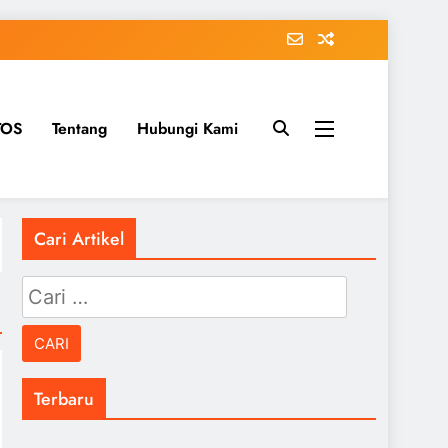
TOS
Tentang
Hubungi Kami
Cari Artikel
Cari
untuk:
Terbaru