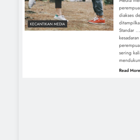
Media mem
perempuan 
diakses d
ditampilk
KECANTIKAN MEDIA
Standar ..
kesadaran
perempuan
sering kal
mendukun
Read Mor