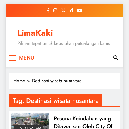
Skip
to
content
LimaKaki
Pilihan tepat untuk kebutuhan petualangan kamu.
MENU
Home
Destinasi wisata nusantara
Tag:
Destinasi wisata nusantara
Pesona Keindahan yang
Ditawarkan Oleh City Of
TEMPAT WISATA