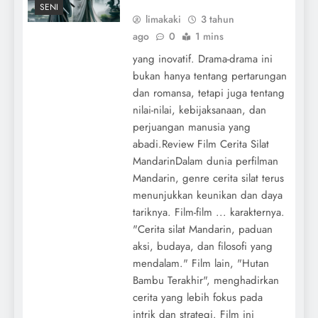
SENI
limakaki
3 tahun
ago
0
1 mins
yang inovatif. Drama-drama ini
bukan hanya tentang pertarungan
dan romansa, tetapi juga tentang
nilai-nilai, kebijaksanaan, dan
perjuangan manusia yang
abadi.Review Film Cerita Silat
MandarinDalam dunia perfilman
Mandarin, genre cerita silat terus
menunjukkan keunikan dan daya
tariknya. Film-film ... karakternya.
"Cerita silat Mandarin, paduan
aksi, budaya, dan filosofi yang
mendalam." Film lain, "Hutan
Bambu Terakhir", menghadirkan
cerita yang lebih fokus pada
intrik dan strategi. Film ini