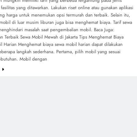
n mungkin memiliki tarif yang berbeda tergantung pada jenis
fasilitas yang ditawarkan. Lakukan riset online atau gunakan aplikasi
g harga untuk menemukan opsi termurah dan terbaik. Selain itu,
obil di luar musim liburan juga bisa menghemat biaya. Tarif sewa
 menghindari masalah saat pengembalian mobil. Baca Juga:
n Terbaik Sewa Mobil Mewah di Jakarta Tips Menghemat Biaya
l Harian Menghemat biaya sewa mobil harian dapat dilakukan
berapa langkah sederhana. Pertama, pilih mobil yang sesuai
butuhan. Mobil dengan
e