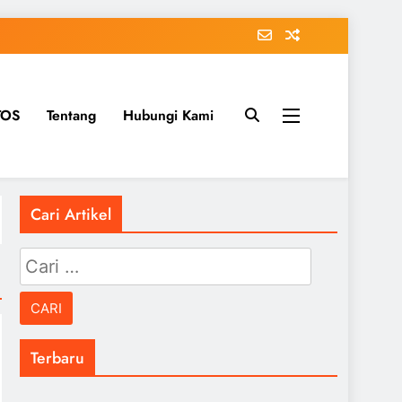
TOS
Tentang
Hubungi Kami
Cari Artikel
Cari
untuk:
Terbaru