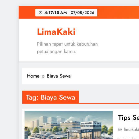
Skip
4:17:15 AM
07/08/2026
to
content
LimaKaki
Pilihan tepat untuk kebutuhan
petualangan kamu.
Home
Biaya Sewa
Tag:
Biaya Sewa
Tips S
limakak