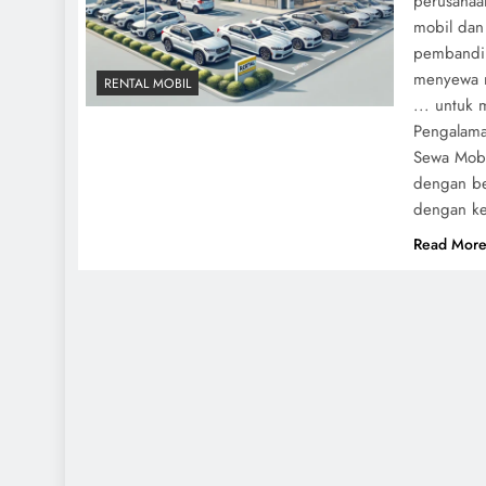
perusahaa
mobil dan 
pembandin
menyewa m
RENTAL MOBIL
... untuk
Pengalama
Sewa Mobi
dengan be
dengan ke
Read Mor