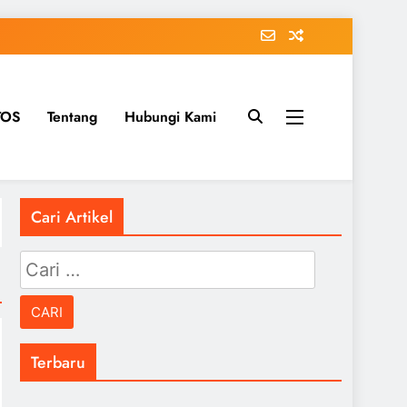
TOS
Tentang
Hubungi Kami
Cari Artikel
Cari
untuk:
Terbaru