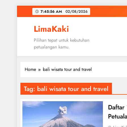
Skip
7:45:56 AM
02/08/2026
to
content
LimaKaki
Pilihan tepat untuk kebutuhan
petualangan kamu.
Home
bali wisata tour and travel
Tag:
bali wisata tour and travel
Daftar
Petual