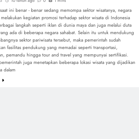
ki
10 tahun ago
0
1 mins
 saat ini benar - benar sedang memompa sektor wisatanya, negara
 melakukan kegiatan promosi terhadap sektor wisata di Indonesia
rbagai langkah seperti iklan di dunia maya dan juga melalui duta
yang ada di beberapa negara sahabat. Selain itu untuk mendukung
mbangnya sektor pariwisata tersebut, maka pemerintah sudah
an fasilitas pendukung yang memadai seperti transportasi,
n, pemandu hingga tour and travel yang mempunyai sertifikasi.
u pemerintah juga menetapkan beberapa lokasi wisata yang dijadikan
ya dalam
e