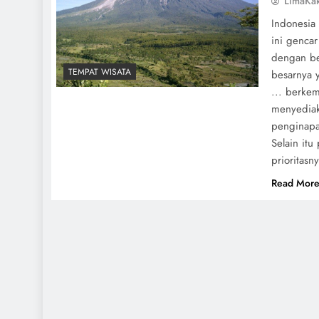
LimaKa
Indonesia
ini gencar
dengan be
TEMPAT WISATA
besarnya 
... berke
menyediak
penginapa
Selain it
prioritasn
Read Mor