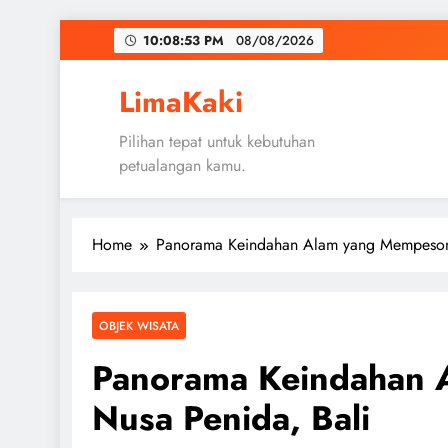
Skip
10:08:54 PM
08/08/2026
to
content
LimaKaki
Pilihan tepat untuk kebutuhan
petualangan kamu.
Home
Panorama Keindahan Alam yang Mempesona
OBJEK WISATA
Panorama Keindahan 
Nusa Penida, Bali