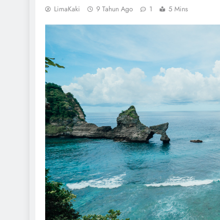
LimaKaki
9 Tahun Ago
1
5 Mins