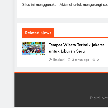
Situs ini menggunakan Akismet untuk mengurangi s
Related News
Tempat Wisata Terbaik Jakarta
untuk Liburan Seru
limakaki
2 tahun ago
0
Digital Ne