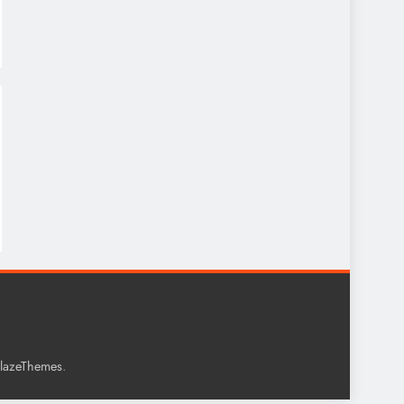
.
lazeThemes