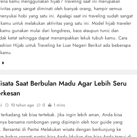
rena kamu menggunakan hijab? Traveling saat ini merupakan
tivitas yang sangat diminati oleh banyak orang, hampir semua
enyukai hobi yang satu ini. Apalagi saat ini traveling sudah sangat
kamu untuk melakukan aktivitas yang satu ini. Model hijab traveler
 kamu gunakan mulai dari longdress, kaos ataupun tunic dan
tidak ketat sehingga dapat menampakkan lekuk tubuh kamu. Cara
ashion Hijab untuk Traveling ke Luar Negeri Berikut ada beberapa
k kamu
e
isata Saat Berbulan Madu Agar Lebih Seru
rkesan
ki
10 tahun ago
0
1 mins
terkadang tak bisa tertebak. Jika ingin lebih aman, Anda bisa
nya bersama rombongan yang dipimpin oleh tour guide yang
a. Bersantai di Pantai Melakukan wisata dengan berkunjung ke
am bebas seperti pantai bisa Anda lakukan dan bisa Anda temui di