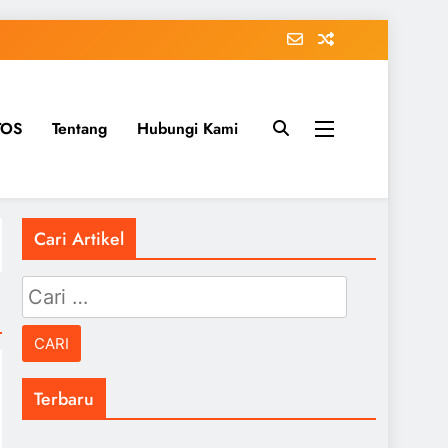
TOS
Tentang
Hubungi Kami
Cari Artikel
Cari
untuk:
Terbaru