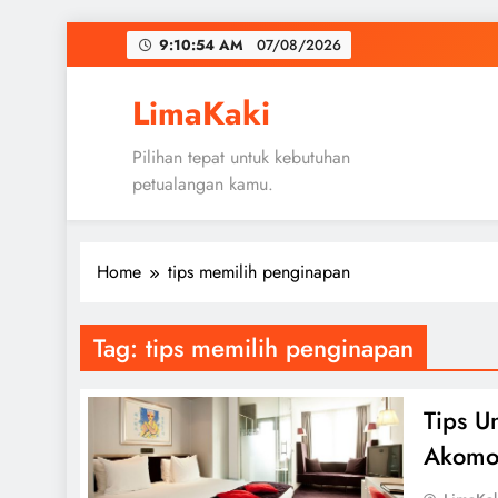
Skip
9:10:54 AM
07/08/2026
to
content
LimaKaki
Pilihan tepat untuk kebutuhan
petualangan kamu.
Home
tips memilih penginapan
Tag:
tips memilih penginapan
Tips U
Akomo