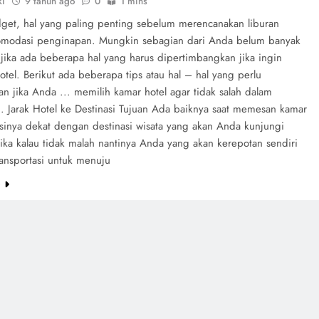
ki
9 tahun ago
0
1 mins
dget, hal yang paling penting sebelum merencanakan liburan
omodasi penginapan. Mungkin sebagian dari Anda belum banyak
 jika ada beberapa hal yang harus dipertimbangkan jika ingin
tel. Berikut ada beberapa tips atau hal – hal yang perlu
an jika Anda ... memilih kamar hotel agar tidak salah dalam
1. Jarak Hotel ke Destinasi Tujuan Ada baiknya saat memesan kamar
asinya dekat dengan destinasi wisata yang akan Anda kunjungi
Jika kalau tidak malah nantinya Anda yang akan kerepotan sendiri
ransportasi untuk menuju
e