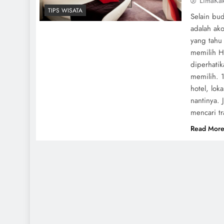
LimaKa
TIPS WISATA
Selain bu
adalah ak
yang tahu
memilih Ho
diperhatik
memilih. 
hotel, lok
nantinya. 
mencari t
Read Mor