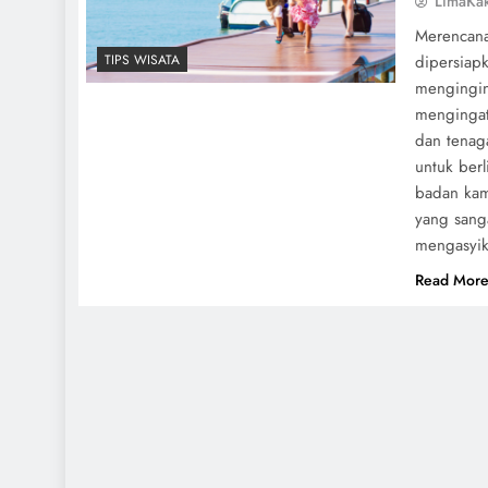
LimaKa
Merencana
dipersiap
TIPS WISATA
mengingin
mengingat
dan tenaga
untuk berl
badan kamu
yang sang
mengasyikk
Read Mor