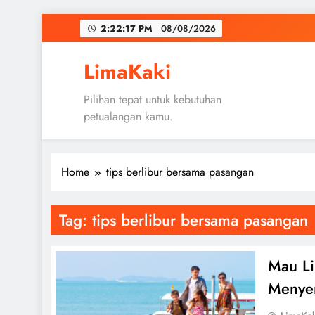
Skip
2:22:17 PM
08/08/2026
to
content
LimaKaki
Pilihan tepat untuk kebutuhan
petualangan kamu.
Home
tips berlibur bersama pasangan
Tag:
tips berlibur bersama pasangan
Mau Li
Menyen