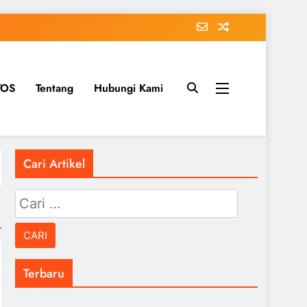
TOS
Tentang
Hubungi Kami
Cari Artikel
Cari
untuk:
Terbaru