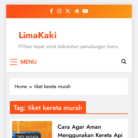
Skip
to
content
LimaKaki
Pilihan tepat untuk kebutuhan petualangan kamu.
MENU
Home
tiket kereta murah
Tag:
tiket kereta murah
Cara Agar Aman
Menggunakan Kereta Api
TIPS WISATA