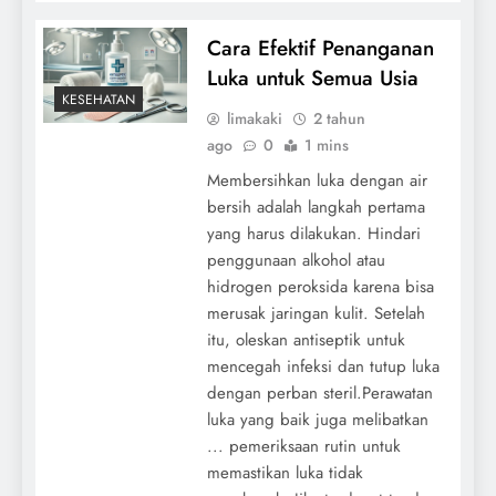
Cara Efektif Penanganan
Luka untuk Semua Usia
KESEHATAN
limakaki
2 tahun
ago
0
1 mins
Membersihkan luka dengan air
bersih adalah langkah pertama
yang harus dilakukan. Hindari
penggunaan alkohol atau
hidrogen peroksida karena bisa
merusak jaringan kulit. Setelah
itu, oleskan antiseptik untuk
mencegah infeksi dan tutup luka
dengan perban steril.Perawatan
luka yang baik juga melibatkan
... pemeriksaan rutin untuk
memastikan luka tidak