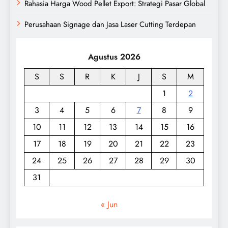
Rahasia Harga Wood Pellet Export: Strategi Pasar Global
Perusahaan Signage dan Jasa Laser Cutting Terdepan
Agustus 2026
S
S
R
K
J
S
M
1
2
3
4
5
6
7
8
9
10
11
12
13
14
15
16
17
18
19
20
21
22
23
24
25
26
27
28
29
30
31
« Jun