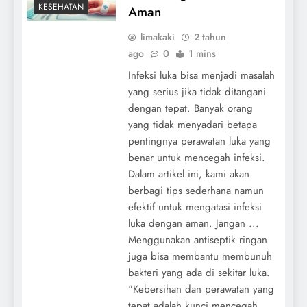
KESEHATAN
Aman
limakaki
2 tahun
ago
0
1 mins
Infeksi luka bisa menjadi masalah
yang serius jika tidak ditangani
dengan tepat. Banyak orang
yang tidak menyadari betapa
pentingnya perawatan luka yang
benar untuk mencegah infeksi.
Dalam artikel ini, kami akan
berbagi tips sederhana namun
efektif untuk mengatasi infeksi
luka dengan aman. Jangan ...
Menggunakan antiseptik ringan
juga bisa membantu membunuh
bakteri yang ada di sekitar luka.
"Kebersihan dan perawatan yang
tepat adalah kunci mencegah