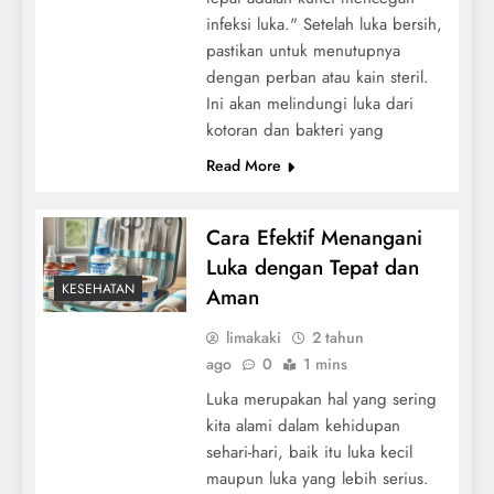
infeksi luka." Setelah luka bersih,
pastikan untuk menutupnya
dengan perban atau kain steril.
Ini akan melindungi luka dari
kotoran dan bakteri yang
Read More
Cara Efektif Menangani
Luka dengan Tepat dan
KESEHATAN
Aman
limakaki
2 tahun
ago
0
1 mins
Luka merupakan hal yang sering
kita alami dalam kehidupan
sehari-hari, baik itu luka kecil
maupun luka yang lebih serius.