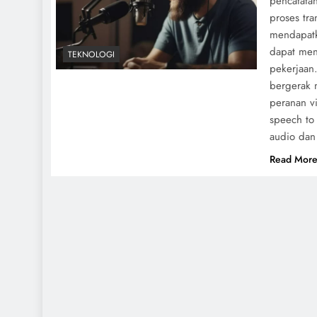
pencatata
proses tra
mendapatka
dapat men
TEKNOLOGI
pekerjaan
bergerak 
peranan v
speech to
audio dan 
Read Mor