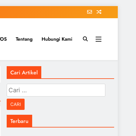
TOS
Tentang
Hubungi Kami
Cari Artikel
Cari
untuk:
Terbaru