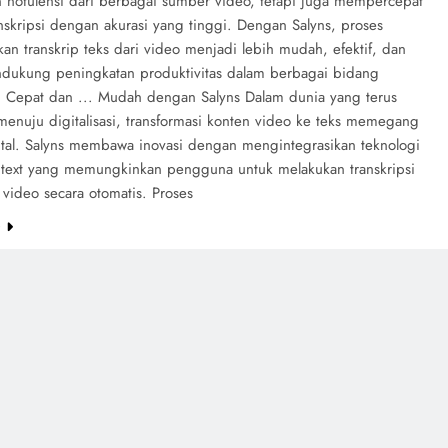
n notulensi dari berbagai sumber video, tetapi juga mempercepat
nskripsi dengan akurasi yang tinggi. Dengan Salyns, proses
n transkrip teks dari video menjadi lebih mudah, efektif, dan
dukung peningkatan produktivitas dalam berbagai bidang
. Cepat dan ... Mudah dengan Salyns Dalam dunia yang terus
menuju digitalisasi, transformasi konten video ke teks memegang
ital. Salyns membawa inovasi dengan mengintegrasikan teknologi
 text yang memungkinkan pengguna untuk melakukan transkripsi
video secara otomatis. Proses
e