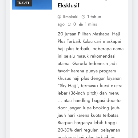
TRAVEL
Eksklusif
limakaki
1 tahun
ago
0
1 mins
20 Jutaan Pilihan Maskapai Haji
Plus Terbaik Kalau cari maskapai
haji plus terbaik, beberapa nama
ini selalu masuk rekomendasi
utama. Garuda Indonesia jadi
favorit karena punya program
khusus haji plus dengan layanan
"Sky Hajj", termasuk kursi ekstra
lebar (36-inch pitch) dan menu
... atau handling bagasi door-to-
door Jangan lupa booking jauh-
jauh hari karena kuota terbatas.
Biarpun harganya lebih tinggi
20-30% dari reguler, pelayanan
maskapai haji plus terbaik ini