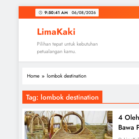
Skip
9:50:41 AM
06/08/2026
to
content
LimaKaki
Pilihan tepat untuk kebutuhan
petualangan kamu.
Home
lombok destination
Tag:
lombok destination
4 Ole
Bawa 