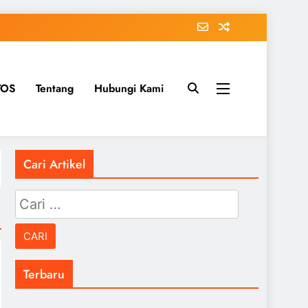
TOS
Tentang
Hubungi Kami
Cari Artikel
Cari
untuk:
Terbaru