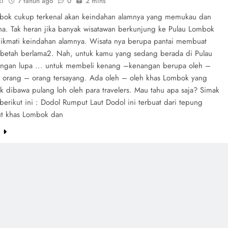
ki
7 tahun ago
0
2 mins
bok cukup terkenal akan keindahan alamnya yang memukau dan
. Tak heran jika banyak wisatawan berkunjung ke Pulau Lombok
ikmati keindahan alamnya. Wisata nya berupa pantai membuat
a betah berlama2. Nah, untuk kamu yang sedang berada di Pulau
ngan lupa ... untuk membeli kenang –kenangan berupa oleh –
k orang – orang tersayang. Ada oleh – oleh khas Lombok yang
k dibawa pulang loh oleh para travelers. Mau tahu apa saja? Simak
berikut ini : Dodol Rumput Laut Dodol ini terbuat dari tepung
ut khas Lombok dan
e