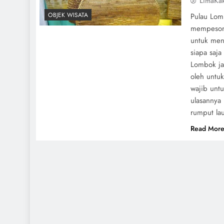
LimaKa
OBJEK WISATA
Pulau Lom
mempesona
untuk men
siapa saj
Lombok ja
oleh untu
wajib untu
ulasannya 
rumput la
Read Mor