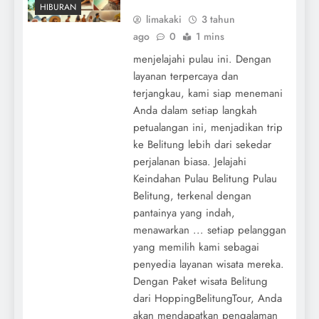
HIBURAN
limakaki
3 tahun
ago
0
1 mins
menjelajahi pulau ini. Dengan
layanan terpercaya dan
terjangkau, kami siap menemani
Anda dalam setiap langkah
petualangan ini, menjadikan trip
ke Belitung lebih dari sekedar
perjalanan biasa. Jelajahi
Keindahan Pulau Belitung Pulau
Belitung, terkenal dengan
pantainya yang indah,
menawarkan ... setiap pelanggan
yang memilih kami sebagai
penyedia layanan wisata mereka.
Dengan Paket wisata Belitung
dari HoppingBelitungTour, Anda
akan mendapatkan pengalaman