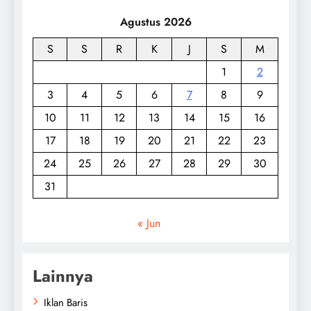
Agustus 2026
S
S
R
K
J
S
M
1
2
3
4
5
6
7
8
9
10
11
12
13
14
15
16
17
18
19
20
21
22
23
24
25
26
27
28
29
30
31
« Jun
Lainnya
Iklan Baris