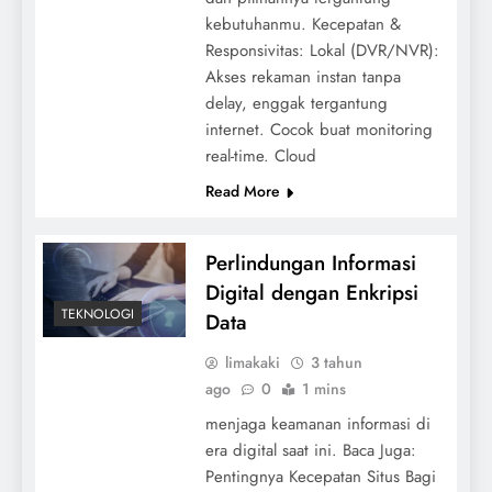
kebutuhanmu. Kecepatan &
Responsivitas: Lokal (DVR/NVR):
Akses rekaman instan tanpa
delay, enggak tergantung
internet. Cocok buat monitoring
real-time. Cloud
Read More
Perlindungan Informasi
Digital dengan Enkripsi
TEKNOLOGI
Data
limakaki
3 tahun
ago
0
1 mins
menjaga keamanan informasi di
era digital saat ini. Baca Juga:
Pentingnya Kecepatan Situs Bagi