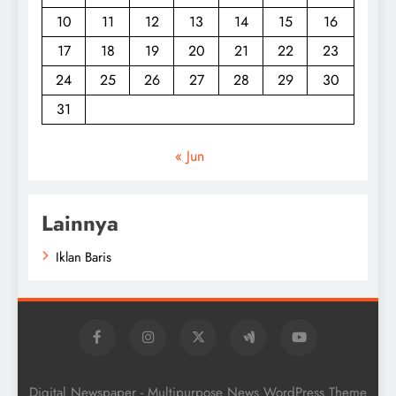
10
11
12
13
14
15
16
17
18
19
20
21
22
23
24
25
26
27
28
29
30
31
« Jun
Lainnya
Iklan Baris
Digital Newspaper - Multipurpose News WordPress Theme