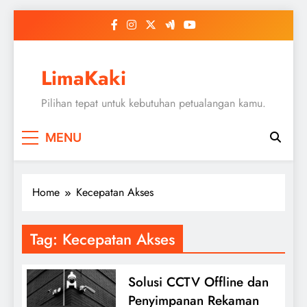
Skip
to
content
LimaKaki
Pilihan tepat untuk kebutuhan petualangan kamu.
MENU
Home
Kecepatan Akses
Tag:
Kecepatan Akses
Solusi CCTV Offline dan
Penyimpanan Rekaman