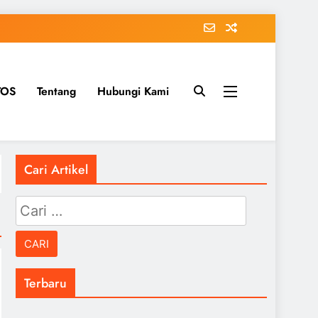
TOS
Tentang
Hubungi Kami
Cari Artikel
Cari
untuk:
Terbaru