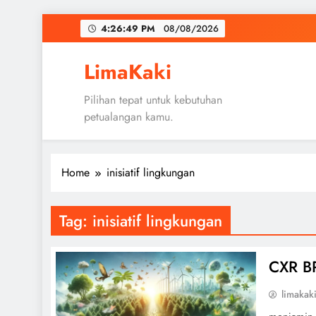
Skip
4:26:49 PM
08/08/2026
to
content
LimaKaki
Pilihan tepat untuk kebutuhan
petualangan kamu.
Home
inisiatif lingkungan
Tag:
inisiatif lingkungan
CXR BR
limakak