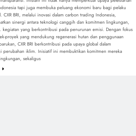
ransparansi. Inisiatif ini tidak hanya memperkuat upaya pelestarian
Indonesia tapi juga membuka peluang ekonomi baru bagi pelaku
l. CXR BRI, melalui inovasi dalam carbon trading Indonesia,
atkan sinergi antara teknologi canggih dan komitmen lingkungan,
... kegiatan yang berkontribusi pada penurunan emisi. Dengan fokus
ek-proyek yang mendukung regenerasi hutan dan penggunaan
rbarukan, CXR BRI berkontribusi pada upaya global dalam
 perubahan iklim. Inisiatif ini membuktikan komitmen mereka
lingkungan, sekaligus
e