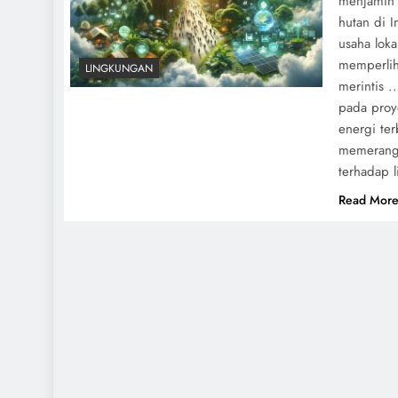
menjamin t
hutan di 
usaha loka
memperlih
LINGKUNGAN
merintis 
pada proy
energi te
memerangi
terhadap 
Read Mor