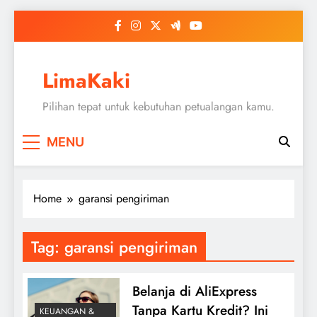
Skip
to
content
LimaKaki
Pilihan tepat untuk kebutuhan petualangan kamu.
MENU
Home
garansi pengiriman
Tag:
garansi pengiriman
Belanja di AliExpress
Tanpa Kartu Kredit? Ini
KEUANGAN &