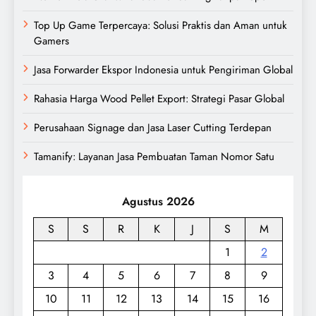
Top Up Game Terpercaya: Solusi Praktis dan Aman untuk
Gamers
Jasa Forwarder Ekspor Indonesia untuk Pengiriman Global
Rahasia Harga Wood Pellet Export: Strategi Pasar Global
Perusahaan Signage dan Jasa Laser Cutting Terdepan
Tamanify: Layanan Jasa Pembuatan Taman Nomor Satu
Agustus 2026
S
S
R
K
J
S
M
1
2
3
4
5
6
7
8
9
10
11
12
13
14
15
16