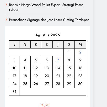
Rahasia Harga Wood Pellet Export: Strategi Pasar
Global
Perusahaan Signage dan Jasa Laser Cutting Terdepan
Agustus 2026
S
S
R
K
J
S
M
1
2
3
4
5
6
7
8
9
10
11
12
13
14
15
16
17
18
19
20
21
22
23
24
25
26
27
28
29
30
31
« Jun