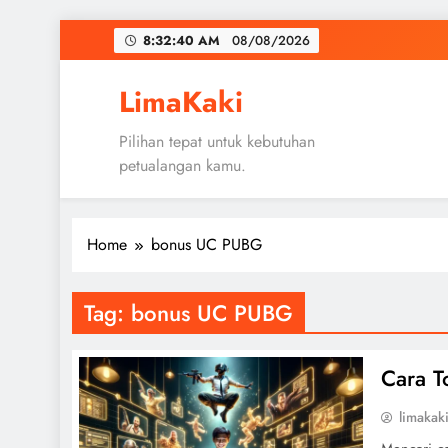
Skip
8:32:41 AM
08/08/2026
to
content
LimaKaki
Pilihan tepat untuk kebutuhan
petualangan kamu.
Home
bonus UC PUBG
Tag:
bonus UC PUBG
Cara 
limakak