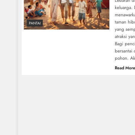
Lebaran d
keluarga. 
menawarka
taman hib
PANTAI
yang semp
atraksi y
Bagi penc
bersantai
pohon. Akt
Read Mor