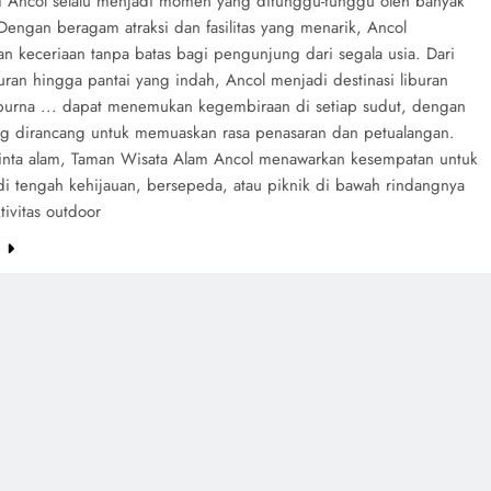
i Ancol selalu menjadi momen yang ditunggu-tunggu oleh banyak
Dengan beragam atraksi dan fasilitas yang menarik, Ancol
n keceriaan tanpa batas bagi pengunjung dari segala usia. Dari
uran hingga pantai yang indah, Ancol menjadi destinasi liburan
urna ... dapat menemukan kegembiraan di setiap sudut, dengan
ang dirancang untuk memuaskan rasa penasaran dan petualangan.
inta alam, Taman Wisata Alam Ancol menawarkan kesempatan untuk
 di tengah kehijauan, bersepeda, atau piknik di bawah rindangnya
ivitas outdoor
e