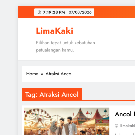
Skip
7:19:28 PM
07/08/2026
to
content
LimaKaki
Pilihan tepat untuk kebutuhan
petualangan kamu.
Home
Atraksi Ancol
Tag:
Atraksi Ancol
Ancol 
limakak