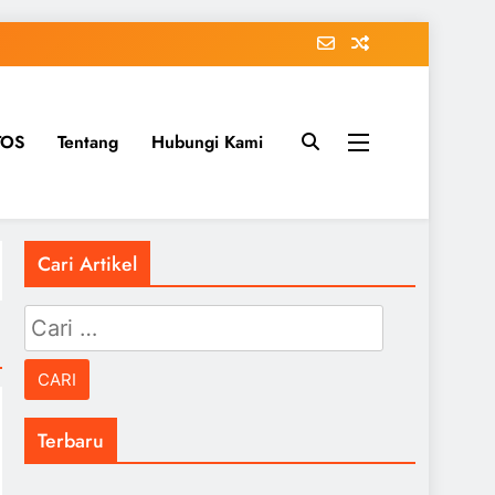
TOS
Tentang
Hubungi Kami
Cari Artikel
Cari
untuk:
Terbaru