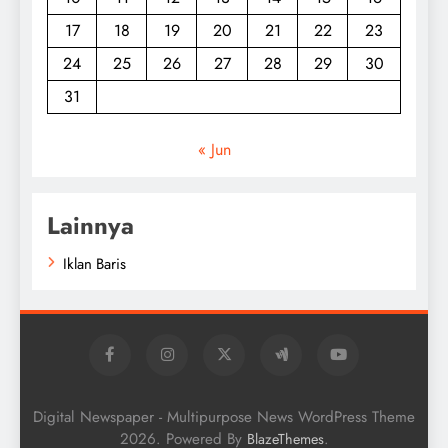
17
18
19
20
21
22
23
24
25
26
27
28
29
30
31
« Jun
Lainnya
Iklan Baris
Digital Newspaper - Multipurpose News WordPress Theme
2026. Powered By
.
BlazeThemes