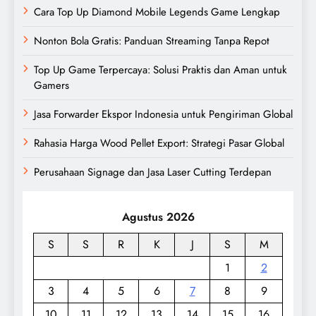
Cara Top Up Diamond Mobile Legends Game Lengkap
Nonton Bola Gratis: Panduan Streaming Tanpa Repot
Top Up Game Terpercaya: Solusi Praktis dan Aman untuk
Gamers
Jasa Forwarder Ekspor Indonesia untuk Pengiriman Global
Rahasia Harga Wood Pellet Export: Strategi Pasar Global
Perusahaan Signage dan Jasa Laser Cutting Terdepan
Agustus 2026
S
S
R
K
J
S
M
1
2
3
4
5
6
7
8
9
10
11
12
13
14
15
16